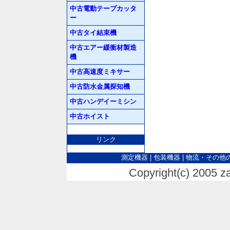
中古電動テープカッタ
ー
中古タイ結束機
中古エアー緩衝材製造
機
中古高速度ミキサー
中古防水金属探知機
中古ハンデイーミシン
中古ホイスト
リンク
測定機器
|
包装機器
|
物流・その他
Copyright(c) 2005 za