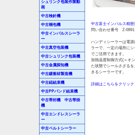
シュリンク包装作業動
画
中古検針機
中古富士インパルス精密温
中古梱包機
問い合わせ番号 Z-0891-
中古インパルスシーラ
ー
ハンディシーラーは電源
中古真空包装機
ラーで、一定の場所にシ
でご活用できます。
中古シュリンク包装機
加熱温度制御方式(＝オ
中古金属探知機
た状態でシールさざるを
きるシーラーです。
中古緩衝材製造機
中古紐結束機
詳細はこちらをクリック
中古PPバンド結束機
中古帯封機 中古帯掛
機
中古エンドレスシーラ
ー
中古ベルトシーラー