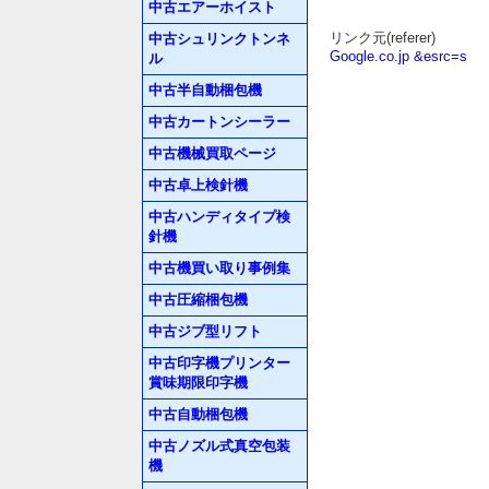
中古エアーホイスト
リンク元(referer)
中古シュリンクトンネ
Google.co.jp &esrc=s
ル
中古半自動梱包機
中古カートンシーラー
中古機械買取ページ
中古卓上検針機
中古ハンディタイプ検
針機
中古機買い取り事例集
中古圧縮梱包機
中古ジブ型リフト
中古印字機プリンター
賞味期限印字機
中古自動梱包機
中古ノズル式真空包装
機