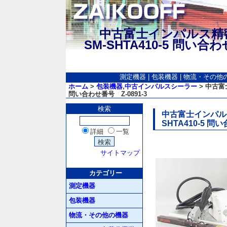
中古富士インパルス
SM-SHTA410-5 問い合
測定機器
|
包装機器
|
物流・その他
ホーム
>
包装機器
,
中古インパルスシーラー
> 中古富
問い合わせ番号 Z-0891-3
検索
中古富士インパル
SHTA410-5 問
詳細
一覧
サイトマップ
カテゴリー
測定機器
包装機器
物流・その他の機器