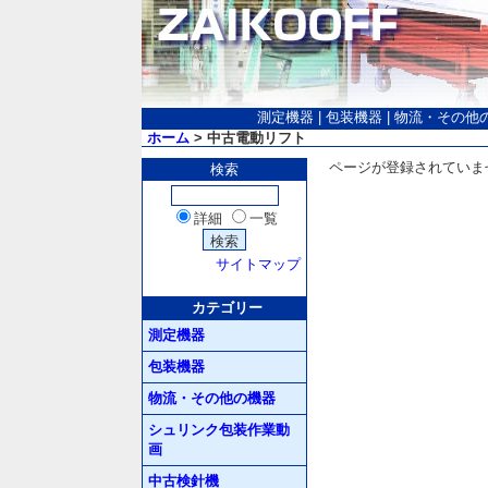
測定機器
|
包装機器
|
物流・その他
ホーム
> 中古電動リフト
ページが登録されていま
検索
詳細
一覧
サイトマップ
カテゴリー
測定機器
包装機器
物流・その他の機器
シュリンク包装作業動
画
中古検針機