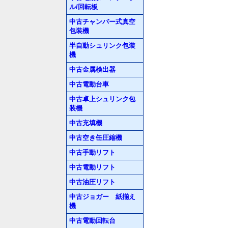
ル/回転板
中古チャンバー式真空
包装機
半自動シュリンク包装
機
中古金属検出器
中古電動台車
中古卓上シュリンク包
装機
中古充填機
中古空き缶圧縮機
中古手動リフト
中古電動リフト
中古油圧リフト
中古ジョガー 紙揃え
機
中古電動回転台