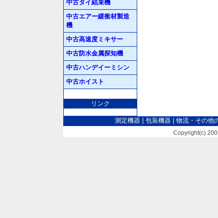
中古タイ結束機
中古エアー緩衝材製造
機
中古高速度ミキサー
中古防水金属探知機
中古ハンデイーミシン
中古ホイスト
リンク
測定機器
|
包装機器
|
物流・その他
Copyright(c) 2005