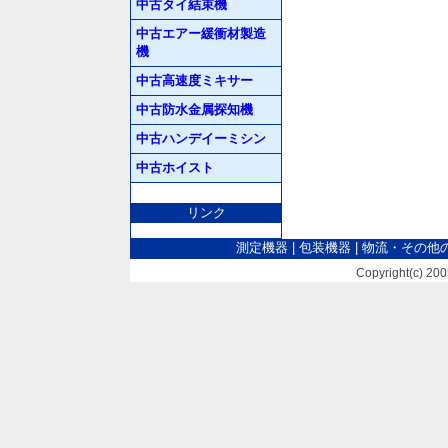
中古タイ結束機
中古エアー緩衝材製造
機
中古高速度ミキサー
中古防水金属探知機
中古ハンデイーミシン
中古ホイスト
リンク
測定機器
|
包装機器
|
物流・その他
Copyright(c) 2005