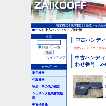
測定機器
|
包装機器
|
物流・その他
ホーム
> 中古ハンディタイプ検針機
検索
中古ハンデ
詳細
一覧
中古ハンディタイプ検
中古ハンディー
サイトマップ
わせ番号 Z-0
カテゴリー
測定機器
包装機器
物流・その他の機器
シュリンク包装作業動
画
中古検針機