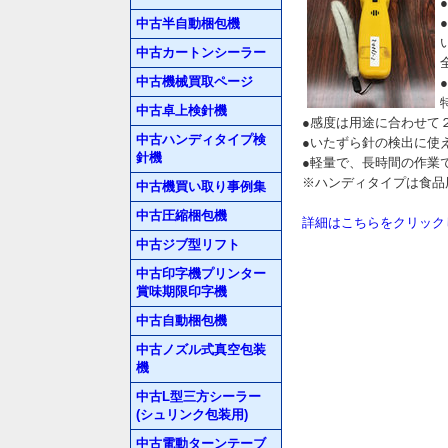
中古半自動梱包機
中古カートンシーラー
中古機械買取ページ
中古卓上検針機
●感度は用途に合わせて
中古ハンディタイプ検
●いたずら針の検出に使
針機
●軽量で、長時間の作業
※ハンディタイプは食品
中古機買い取り事例集
中古圧縮梱包機
詳細はこちらをクリック
中古ジブ型リフト
中古印字機プリンター
賞味期限印字機
中古自動梱包機
中古ノズル式真空包装
機
中古L型三方シーラー
(シュリンク包装用)
中古電動ターンテーブ