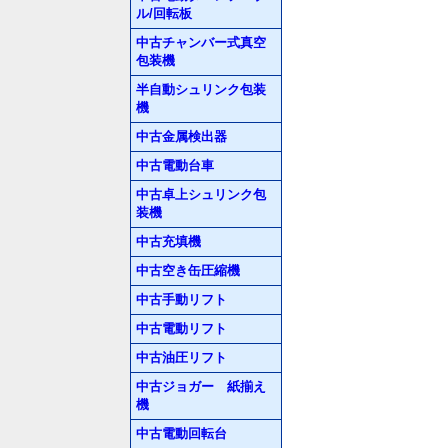
ル/回転板
中古チャンバー式真空
包装機
半自動シュリンク包装
機
中古金属検出器
中古電動台車
中古卓上シュリンク包
装機
中古充填機
中古空き缶圧縮機
中古手動リフト
中古電動リフト
中古油圧リフト
中古ジョガー 紙揃え
機
中古電動回転台