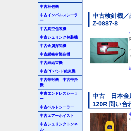
中古梱包機
中古検針機／品
中古インパルスシーラ
ー
Z-0887-8
中古真空包装機
中古シュリンク包装機
中古金属探知機
中古緩衝材製造機
中古紐結束機
中古PPバンド結束機
中古帯封機 中古帯掛
機
中古エンドレスシーラ
中古 日本金属
ー
120R 問い合
中古ベルトシーラー
中古エアーホイスト
中古シュリンクトンネ
ル