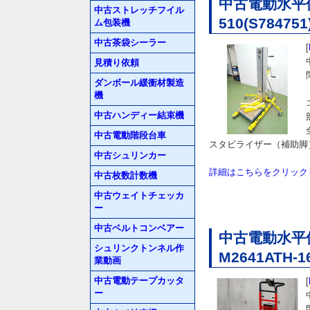
中古電動水平保
中古ストレッチフイル
510(S7847
ム包装機
中古茶袋シーラー
[
見積り依頼
ダンボール緩衝材製造
機
中古ハンディー結束機
中古電動階段台車
スタビライザー（補助脚
中古シュリンカー
詳細はこちらをクリック
中古枚数計数機
中古ウェイトチェッカ
ー
中古ベルトコンベアー
中古電動水平
シュリンクトンネル作
M2641ATH-
業動画
中古電動テープカッタ
[
ー