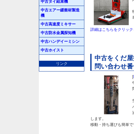
中古タイ結束機
中古エアー緩衝材製造
機
中古高速度ミキサー
詳細はこちらをクリック
中古防水金属探知機
中古ハンデイーミシン
中古ホイスト
中古をくだ屋技
リンク
問い合わせ番号 
[
します。
移動・持ち運びも簡単で