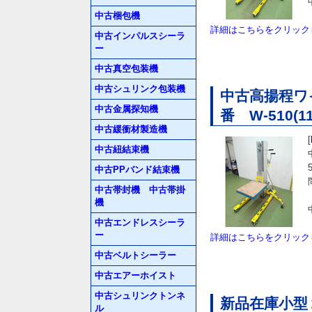
中古梱包機
詳細はこちらをクリック
中古インパルスシーラ
ー
中古真空包装機
中古シュリンク包装機
中古高揚程ワ
中古金属探知機
番 W-510(1
中古緩衝材製造機
[
中古紐結束機
中古PPバンド結束機
中古帯封機 中古帯掛
機
中古エンドレスシーラ
ー
詳細はこちらをクリック
中古ベルトシーラー
中古エアーホイスト
中古シュリンクトンネ
新品在庫小
ル