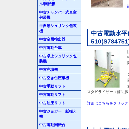
ル/回転板
中古チャンバー式真空
包装機
半自動シュリンク包装
機
中古電動水平保
中古金属検出器
510(S7847
中古電動台車
[
中古卓上シュリンク包
装機
中古充填機
中古空き缶圧縮機
中古手動リフト
スタビライザー（補助脚
中古電動リフト
中古油圧リフト
詳細はこちらをクリック
中古ジョガー 紙揃え
機
中古電動回転台