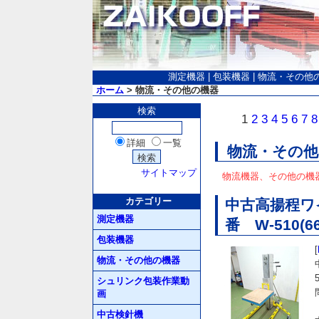
測定機器
|
包装機器
|
物流・その他
ホーム
> 物流・その他の機器
検索
1
2
3
4
5
6
7
8
詳細
一覧
物流・その他
サイトマップ
物流機器、その他の機
カテゴリー
中古高揚程ワ
測定機器
番 W-510(6
包装機器
[
物流・その他の機器
シュリンク包装作業動
画
中古検針機