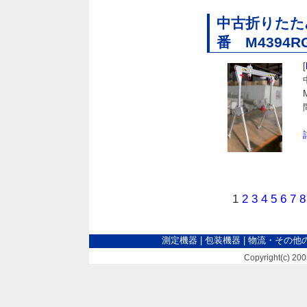
中古折りたた
番 M4394R
[
1
2
3
4
5
6
7
8
測定機器
|
包装機器
|
物流・その他
Copyright(c) 2005