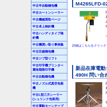
M4265LFD-
中古半自動梱包機
[
中古カートンシーラー
中古機械買取ページ
中古卓上検針機
中古ハンディタイプ検
針機
中古機買い取り事例集
詳細はこちらをクリック
中古圧縮梱包機
中古ジブ型リフト
中古印字機プリンター
新品在庫電動
賞味期限印字機
490H 問い合
中古自動梱包機
[
中古ノズル式真空包装
機
中古L型三方シーラー
(シュリンク包装用)
中古電動ターンテーブ