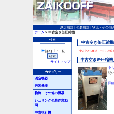
測定機器
|
包装機器
|
物流・その他
ホーム
> 中古空き缶圧縮機
検索
中古空き缶圧縮機
詳細
一覧
中古空き缶圧縮 一斗缶圧縮機
中古空き缶圧縮機／
サイトマップ
中
カテゴリー
問い
測定機器
詳
包装機器
物流・その他の機器
シュリンク包装作業動
画
中古検針機