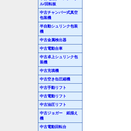
ル/回転板
中古チャンバー式真空
包装機
半自動シュリンク包装
機
中古金属検出器
中古電動台車
中古卓上シュリンク包
装機
中古充填機
中古空き缶圧縮機
中古手動リフト
中古電動リフト
中古油圧リフト
中古ジョガー 紙揃え
機
中古電動回転台