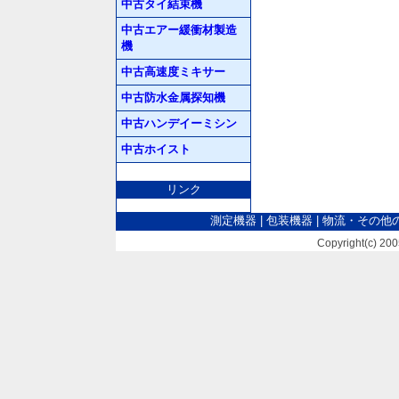
中古タイ結束機
中古エアー緩衝材製造
機
中古高速度ミキサー
中古防水金属探知機
中古ハンデイーミシン
中古ホイスト
リンク
測定機器
|
包装機器
|
物流・その他
Copyright(c) 2005