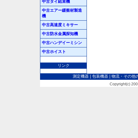
中古タイ結束機
中古エアー緩衝材製造
機
中古高速度ミキサー
中古防水金属探知機
中古ハンデイーミシン
中古ホイスト
リンク
測定機器
|
包装機器
|
物流・その他
Copyright(c) 2005