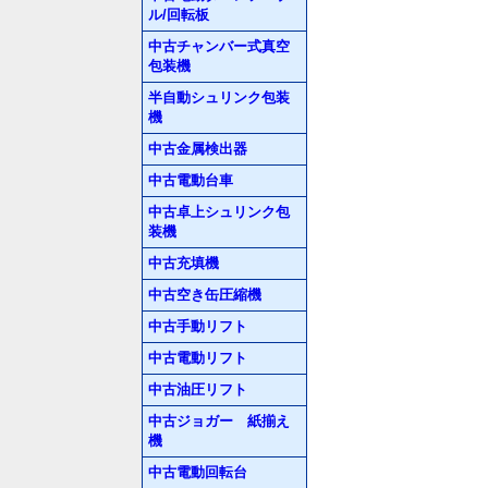
ル/回転板
中古チャンバー式真空
包装機
半自動シュリンク包装
機
中古金属検出器
中古電動台車
中古卓上シュリンク包
装機
中古充填機
中古空き缶圧縮機
中古手動リフト
中古電動リフト
中古油圧リフト
中古ジョガー 紙揃え
機
中古電動回転台