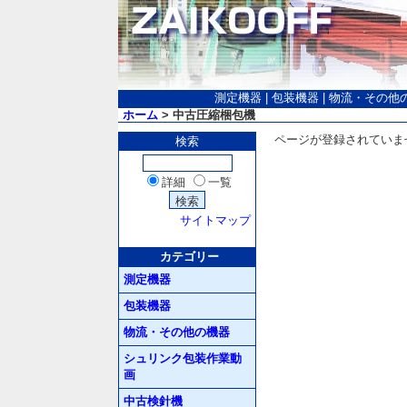
測定機器
|
包装機器
|
物流・その他
ホーム
> 中古圧縮梱包機
ページが登録されていま
検索
詳細
一覧
サイトマップ
カテゴリー
測定機器
包装機器
物流・その他の機器
シュリンク包装作業動
画
中古検針機