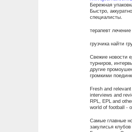
Бережная упаковка
Быстро, аккуратн
специалисты.
терапевт лечение
грузчика найти г
Свежие новости е
турниров, интервь
другие промоушен
громкими поедин
Fresh and relevant 
interviews and rev
RPL, EPL and other
world of football -
Самые главные но
закулисья клубов