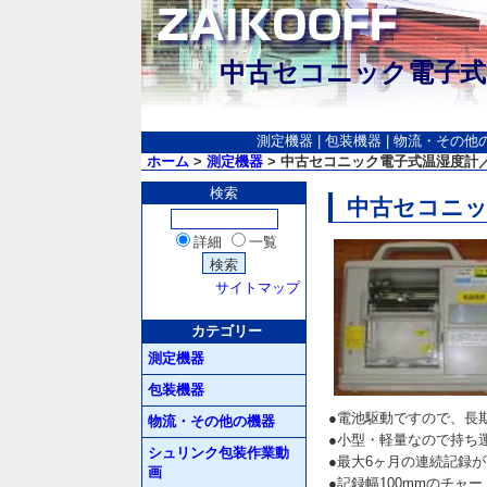
中古セコニック電子式温
測定機器
|
包装機器
|
物流・その他
ホーム
>
測定機器
> 中古セコニック電子式温湿度計／品
検索
中古セコニッ
詳細
一覧
サイトマップ
カテゴリー
測定機器
包装機器
●電池駆動ですので、長
物流・その他の機器
●小型・軽量なので持ち
シュリンク包装作業動
●最大6ヶ月の連続記録
画
●記録幅100mmのチャ