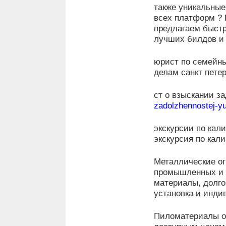
также уникальные
всех платформ ? P
предлагаем быстр
лучших билдов и 
юрист по семейны
делам санкт пете
ст о взыскании з
zadolzhennostej-yu
экскурсии по кал
экскурсия по кал
Металлические о
промышленных и 
материалы, долго
установка и инди
Пиломатериалы о