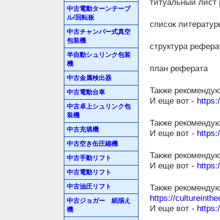
титуальный лист
中古電動ターンテーブ
ル/回転板
список литератур
中古チャンバー式真空
包装機
структура реферат
半自動シュリンク包装
機
план реферата
中古金属検出器
Также рекомендую
中古電動台車
И еще вот -
https:
中古卓上シュリンク包
装機
Также рекомендую
中古充填機
И еще вот -
https:
中古空き缶圧縮機
Также рекомендую
中古手動リフト
И еще вот -
https:
中古電動リフト
中古油圧リフト
Также рекомендую
https://cultureinthe
中古ジョガー 紙揃え
И еще вот -
https:
機