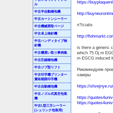
https://buyplaquen
ル
中古半自動梱包機
http://buyneuronti
中古カートンシーラー
п?їcialis
中古機械買取ページ
中古卓上検針機
http://flohmarkt.
中古ハンディタイプ検
針機
is there a generic 
which 75 Ој m EGC
中古機買い取り事例集
m EGCG induced it 
中古圧縮梱包機
中古ジブ型リフト
Рекомендуем пров
хакеры
中古印字機プリンター
賞味期限印字機
https://shvejnye.ru
中古自動梱包機
中古ノズル式真空包装
https://quotes4uni
機
https://quotes4uni
中古L型三方シーラー
(シュリンク包装用)