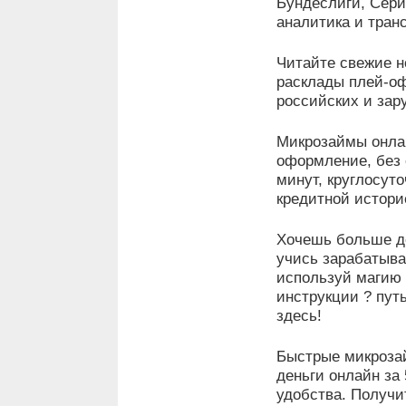
Бундеслиги, Сери
аналитика и тран
Читайте свежие н
расклады плей-оф
российских и зар
Микрозаймы онл
оформление, без 
минут, круглосут
кредитной истори
Хочешь больше д
учись зарабатыва
используй магию 
инструкции ? пут
здесь!
Быстрые микроз
деньги онлайн за
удобства. Получи