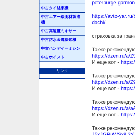
peterburge-garmoniy
中古タイ結束機
https://avto-yar.ru
中古エアー緩衝材製造
dachi/
機
中古高速度ミキサー
страховка за гран
中古防水金属探知機
中古ハンデイーミシン
Также рекомендую
https://dzen.ru/a
中古ホイスト
И еще вот -
https
リンク
Также рекомендую
https://dzen.ru/a
И еще вот -
https
Также рекомендую
https://dzen.ru/a
И еще вот -
https
Также рекомендую
J5xJGRuWSxiL3Y