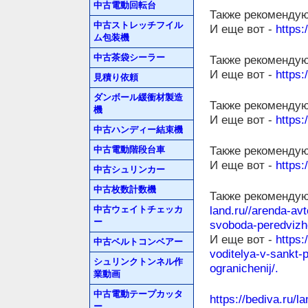
中古電動回転台
Также рекомендую
中古ストレッチフイル
И еще вот -
https:
ム包装機
中古茶袋シーラー
Также рекомендую
И еще вот -
https:
見積り依頼
ダンボール緩衝材製造
Также рекомендую
機
И еще вот -
https:
中古ハンディー結束機
Также рекомендую
中古電動階段台車
И еще вот -
https:
中古シュリンカー
中古枚数計数機
Также рекомендую
land.ru//arenda-av
中古ウェイトチェッカ
ー
svoboda-peredvizhe
И еще вот -
https:
中古ベルトコンベアー
voditelya-v-sankt-
シュリンクトンネル作
ogranichenij/.
業動画
中古電動テープカッタ
https://bediva.ru/
ー