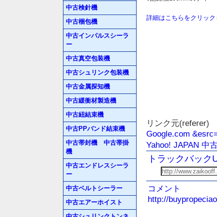
中古検針機
詳細はこちらをクリック
中古梱包機
中古インパルスシーラ
ー
中古真空包装機
中古シュリンク包装機
中古金属探知機
中古緩衝材製造機
中古紐結束機
リンク元(referer)
中古PPバンド結束機
Google.com &esrc
中古帯封機 中古帯掛
Yahoo! JAPAN
機
トラックバックU
中古エンドレスシーラ
ー
コメント
中古ベルトシーラー
http://buypropecia
中古エアーホイスト
中古シュリンクトンネ